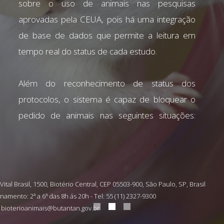
sobre o uso de animais nas pesquisas
aprovadas pela CEUA, pois há uma integração
de base de dados que permite a leitura em
tempo real do status de cada estudo.
Além do reconhecimento de status dos
protocolos, o sistema é capaz de bloquear o
pedido de animais nas seguintes situações:
excedido o número de animais solicitados
aprovados pela CEUA, cronograma expirado,
estudo cancelado ou finalizado. Uma vez
regularizada a situação do pesquisador
 Vital Brasil, 1500, Biotério Central, CEP 05503-900, São Paulo, SP, Brasil
responsável na CEUA, automaticamente será
namento: 2ª a 6ª das 8h ás 20h - Tel: 55 (11) 2327-9300
: bioterioanimais@butantan.gov.br
liberado o acesso a todos os recursos do